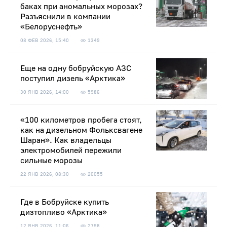
баках при аномальных морозах?
Разъяснили в компании
«Белоруснефть»
08 ФЕВ 2026, 15:40
1349
Еще на одну бобруйскую АЗС
поступил дизель «Арктика»
30 ЯНВ 2026, 14:00
5986
«100 километров пробега стоят,
как на дизельном Фольксвагене
Шаран». Как владельцы
электромобилей пережили
сильные морозы
22 ЯНВ 2026, 08:30
20055
Где в Бобруйске купить
дизтопливо «Арктика»
12 ЯНВ 2026, 11:06
2798