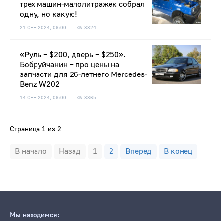
трех машин-малолитражек собрал
одну, но какую!
21 СЕН 2024, 09:00
3324
«Руль – $200, дверь – $250».
Бобруйчанин – про цены на
запчасти для 26-летнего Mercedes-
Benz W202
14 СЕН 2024, 09:00
3365
Страница 1 из 2
В начало
Назад
1
2
Вперед
В конец
Мы находимся: