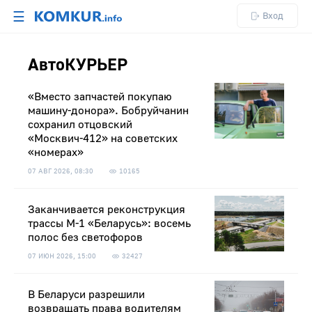
☰
Вход
АвтоКУРЬЕР
«Вместо запчастей покупаю
машину-донора». Бобруйчанин
сохранил отцовский
«Москвич-412» на советских
«номерах»
07 АВГ 2026, 08:30
10165
Заканчивается реконструкция
трассы М-1 «Беларусь»: восемь
полос без светофоров
07 ИЮН 2026, 15:00
32427
В Беларуси разрешили
возвращать права водителям