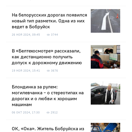
На белорусских дорогах появился
новый тип разметки. Одна из них
ведет в Бобруйск
26 НОЯ 2024, 09:45
3744
В «Белтехосмотре» рассказали,
как дистанционно получить
допуск к дорожному движению
19 НОЯ 2024, 15:41
3676
Блондинка за рулем:
могилевчанка – о стереотипах на
дорогах и о любви к хорошим
машинам
06 ОКТ 2024, 17:30
2912
ОК, «Ока». Житель Бобруйска из