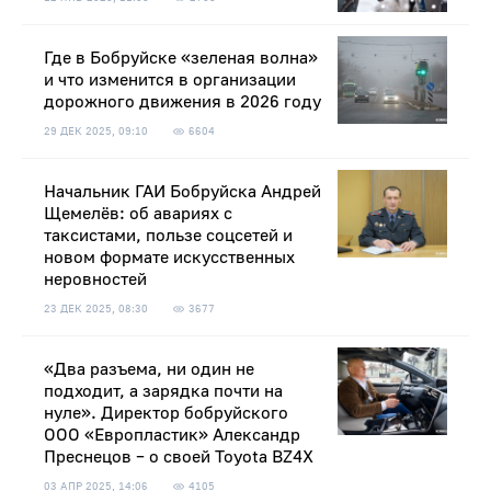
Где в Бобруйске «зеленая волна»
и что изменится в организации
дорожного движения в 2026 году
29 ДЕК 2025, 09:10
6604
Начальник ГАИ Бобруйска Андрей
Щемелёв: об авариях с
таксистами, пользе соцсетей и
новом формате искусственных
неровностей
23 ДЕК 2025, 08:30
3677
«Два разъема, ни один не
подходит, а зарядка почти на
нуле». Директор бобруйского
ООО «Европластик» Александр
Преснецов – о своей Toyota BZ4X
03 АПР 2025, 14:06
4105