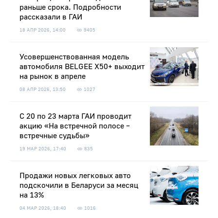
раньше срока. Подробности
рассказали в ГАИ
18 АПР 2026, 14:00
9405
Усовершенствованная модель
автомобиля BELGEE X50+ выходит
на рынок в апреле
08 АПР 2026, 13:50
1027
С 20 по 23 марта ГАИ проводит
акцию «На встречной полосе –
встречные судьбы»
19 МАР 2026, 17:40
835
Продажи новых легковых авто
подскочили в Беларуси за месяц
на 13%
04 МАР 2026, 18:40
1016