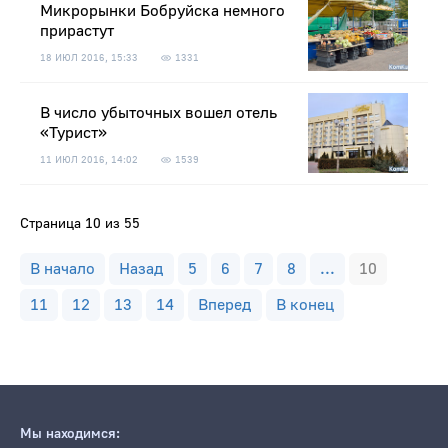
Микрорынки Бобруйска немного
прирастут
18 ИЮЛ 2016, 15:33
1331
В число убыточных вошел отель
«Турист»
11 ИЮЛ 2016, 14:02
1539
Страница 10 из 55
В начало
Назад
5
6
7
8
...
10
11
12
13
14
Вперед
В конец
Мы находимся: