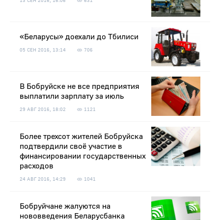
13 СЕН 2016, 16:06
631
«Беларусы» доехали до Тбилиси
05 СЕН 2016, 13:14
706
В Бобруйске не все предприятия
выплатили зарплату за июль
29 АВГ 2016, 18:02
1121
Более трехсот жителей Бобруйска
подтвердили своё участие в
финансировании государственных
расходов
24 АВГ 2016, 14:29
1041
Бобруйчане жалуются на
нововведения Беларусбанка