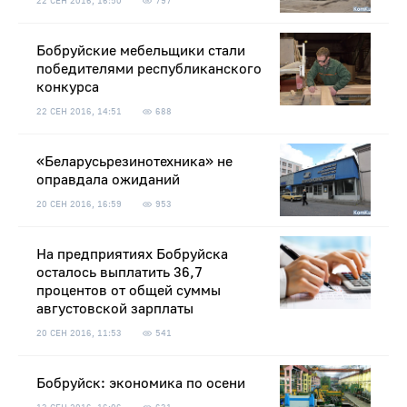
22 СЕН 2016, 16:50
797
Бобруйские мебельщики стали
победителями республиканского
конкурса
22 СЕН 2016, 14:51
688
«Беларусьрезинотехника» не
оправдала ожиданий
20 СЕН 2016, 16:59
953
На предприятиях Бобруйска
осталось выплатить 36,7
процентов от общей суммы
августовской зарплаты
20 СЕН 2016, 11:53
541
Бобруйск: экономика по осени