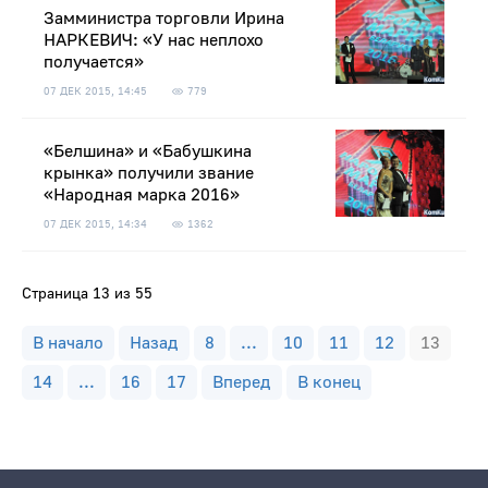
Замминистра торговли Ирина
НАРКЕВИЧ: «У нас неплохо
получается»
07 ДЕК 2015, 14:45
779
«Белшина» и «Бабушкина
крынка» получили звание
«Народная марка 2016»
07 ДЕК 2015, 14:34
1362
Страница 13 из 55
В начало
Назад
8
...
10
11
12
13
14
...
16
17
Вперед
В конец