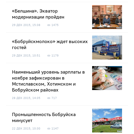
«Белшина». Экватор
модернизации пройден
29 ДЕК 2015, 15:38
1475
«Бобруйскмолоко» ждет высоких
гостей
29 ДЕК 2015, 10:51
1179
Наименьший уровень зарплаты в
ноябре зафиксирован в
Мстиславском, Хотимском и
Бобруйском районах
28 ДЕК 2015, 14:35
717
Промышленность Бобруйска
минусует
22 ДЕК 2015, 10:30
1147