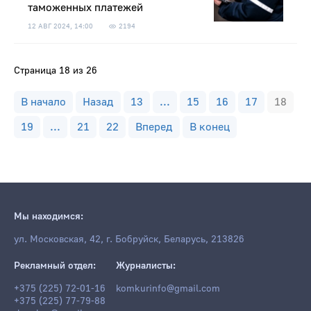
таможенных платежей
12 АВГ 2024, 14:00
2194
Страница 18 из 26
В начало
Назад
13
...
15
16
17
18
19
...
21
22
Вперед
В конец
Мы находимся:
ул. Московская, 42, г. Бобруйск, Беларусь, 213826
Рекламный отдел:
Журналисты:
+375 (225) 72-01-16
komkurinfo@gmail.com
+375 (225) 77-79-88