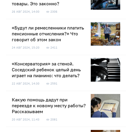
товары. Это законно?
26 АВГ 2024, 14:00
2306
«Будут ли ремесленники платить
пенсионные отчисления?» Что
говорит об этом закон
24 АВГ 2024, 15:20
2411
«Консерватория» за стеной.
Соседский ребенок целый день
играет на пианино: что делать?
22 АВГ 2024, 14:30
2591
Какую помощь дадут при
переезде к новому месту работы?
Рассказываем
20 АВГ 2024, 11:43
2081