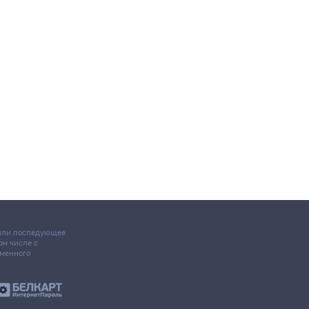
 или последующее
том числе с
ьменного