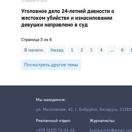
13 ФЕВРАЛЯ 2025
Уголовное дело 24-летней давности о
жестоком убийстве и изнасиловании
девушки направлено в суд
Страница 3 из 6
В начало
Назад
1
2
3
4
...
6
Посмотреть другие темы
Мы находимся:
ул. Московская, 42, г. Бобруйск, Беларусь, 21382
Рекламный отдел:
Журналисты:
+375 (225) 72-01-16
komkurinfo@gmail.co