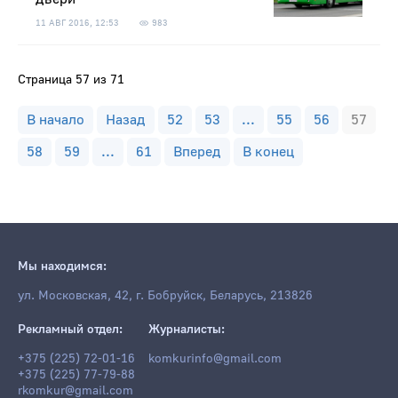
11 АВГ 2016, 12:53
983
Страница 57 из 71
В начало
Назад
52
53
...
55
56
57
58
59
...
61
Вперед
В конец
Мы находимся:
ул. Московская, 42, г. Бобруйск, Беларусь, 213826
Рекламный отдел:
Журналисты:
+375 (225) 72-01-16
komkurinfo@gmail.com
+375 (225) 77-79-88
rkomkur@gmail.com