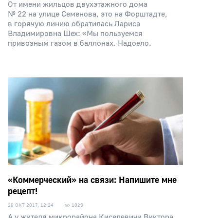
От имени жильцов двух­этажного дома
№ 22 на улице Семенова, это на Форштадте,
в горячую линию обратилась Лариса
Владимировна Шех: «Мы пользуемся
привозным газом в баллонах. Надоело.
«Коммерческий» на связи: Напишите мне
рецепт!
26 ОКТ 2017, 12:24
1029
А у жителя микрорайона Киселевичи Виктора