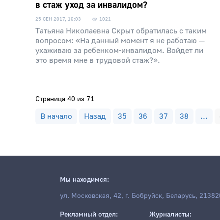
в стаж уход за инвалидом?
25 СЕН 2017, 16:03
1021
Татьяна Николаевна Скрыт обратилась с таким
вопросом: «На данный момент я не работаю —
ухаживаю за ребенком-инвалидом. Войдет ли
это время мне в трудовой стаж?».
Страница 40 из 71
В начало
Назад
35
36
37
38
...
Мы находимся:
ул. Московская, 42, г. Бобруйск, Беларусь, 21382
Рекламный отдел:
Журналисты: