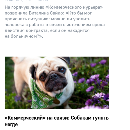
09 ОКТ 2017, 15:52
813
На горячую линию «Коммерческого курьера»
позвонила Виталина Сайко: «Кто бы мог
прояснить ситуацию: можно ли уволить
человека с работы в связи с истечением срока
действия контракта, если он находится
на больничном?».
«Коммерческий» на связи: Собакам гулять
негде