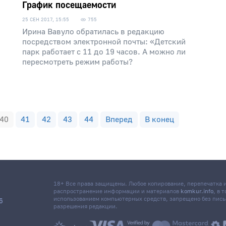
График посещаемости
25 СЕН 2017, 15:55
755
Ирина Вавуло обратилась в редакцию
посредством электронной почты: «Детский
парк работает с 11 до 19 часов. А можно ли
пересмотреть режим работы?
40
41
42
43
44
Вперед
В конец
18+ Все права защищены. Любое копирование, перепечатка
распространение информации и материалов
komkur.info
, в 
использованием компьютерных средств, запрещено без пис
6
разрешения редакции.