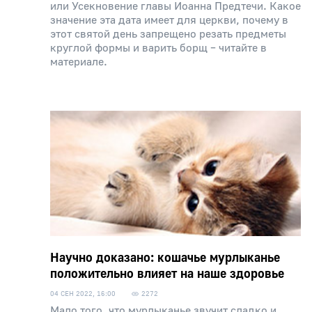
или Усекновение главы Иоанна Предтечи. Какое
значение эта дата имеет для церкви, почему в
этот святой день запрещено резать предметы
круглой формы и варить борщ – читайте в
материале.
Научно доказано: кошачье мурлыканье
положительно влияет на наше здоровье
04 СЕН 2022, 16:00
2272
Мало того, что мурлыканье звучит сладко и