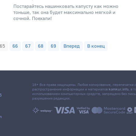
Постарайтесь нашинковать капусту как можно
тоньше, так она будет максимально мягкой и
сочной. Поехали!
65
66
67
68
69
Вперед
В конец
18+ Все права защищены. Любое копирование, перепечатка
распространение информации и материалов
komkur.info
, в 
использованием компьютерных средств, запрещено без пис
6
разрешения редакции.
m