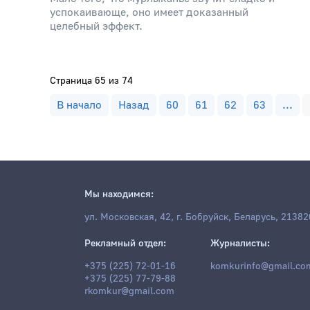
успокаивающе, оно имеет доказанный
целебный эффект.
Страница 65 из 74
В начало
Назад
60
61
62
63
...
Мы находимся:
ул. Московская, 42, г. Бобруйск, Беларусь, 21382
Рекламный отдел:
Журналисты:
+375 (225) 72-01-16
komkurinfo@gmail.co
+375 (225) 77-79-88
rkomkur@gmail.com