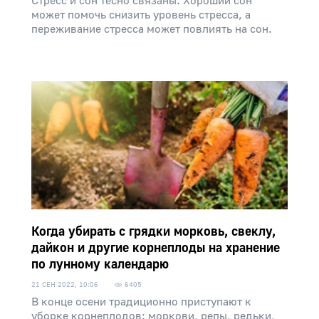
Стресс и сон тесно связаны. Хороший сон
может помочь снизить уровень стресса, а
переживание стресса может повлиять на сон.
Когда убирать с грядки морковь, свеклу,
дайкон и другие корнеплоды на хранение
по лунному календарю
21 СЕН 2022, 10:06
6405
В конце осени традиционно приступают к
уборке корнеплодов: моркови, репы, редьки,