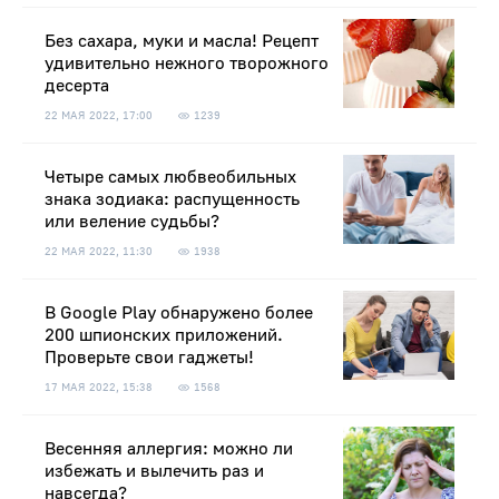
Без сахара, муки и масла! Рецепт
удивительно нежного творожного
десерта
22 МАЯ 2022, 17:00
1239
Четыре самых любвеобильных
знака зодиака: распущенность
или веление судьбы?
22 МАЯ 2022, 11:30
1938
В Google Play обнаружено более
200 шпионских приложений.
Проверьте свои гаджеты!
17 МАЯ 2022, 15:38
1568
Весенняя аллергия: можно ли
избежать и вылечить раз и
навсегда?