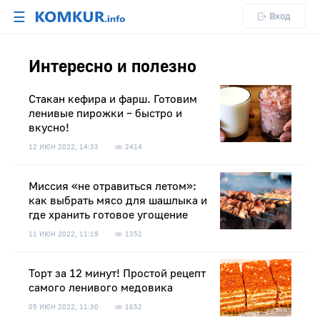
☰
Вход
Интересно и полезно
Стакан кефира и фарш. Готовим
ленивые пирожки – быстро и
вкусно!
12 ИЮН 2022, 14:33
2414
Миссия «не отравиться летом»:
как выбрать мясо для шашлыка и
где хранить готовое угощение
11 ИЮН 2022, 11:19
1352
Торт за 12 минут! Простой рецепт
самого ленивого медовика
05 ИЮН 2022, 11:30
1652