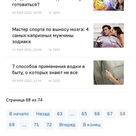
готовиться?
13 МАЯ 2022, 20:00
1803
Мастер спорта по выносу мозга: 4
самых капризных мужчины
зодиака
11 МАЯ 2022, 16:44
1807
7 способов применения водки в
быту, о которых знают не все
08 МАЯ 2022, 13:50
2203
Страница 68 из 74
В начало
Назад
63
...
65
66
67
68
69
...
71
72
Вперед
В конец