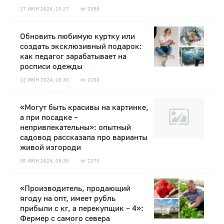
17 ИЮН 2024, 13:27
2398
Обновить любимую куртку или
создать эксклюзивный подарок:
как педагог зарабатывает на
росписи одежды
12 ИЮН 2024, 16:30
2100
«Могут быть красивы на картинке,
а при посадке –
непривлекательны»: опытный
садовод рассказала про варианты
живой изгороди
06 ИЮН 2024, 09:30
2273
«Производитель, продающий
ягоду на опт, имеет рубль
прибыли с кг, а перекупщик – 4»:
Фермер с самого севера