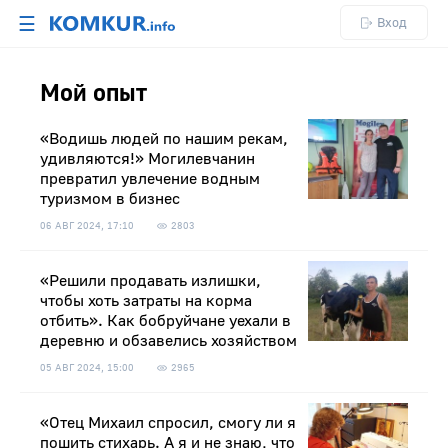
☰
Вход
Мой опыт
«Водишь людей по нашим рекам,
удивляются!» Могилевчанин
превратил увлечение водным
туризмом в бизнес
06 АВГ 2024, 17:10
2803
«Решили продавать излишки,
чтобы хоть затраты на корма
отбить». Как бобруйчане уехали в
деревню и обзавелись хозяйством
05 АВГ 2024, 15:00
2965
«Отец Михаил спросил, смогу ли я
пошить стихарь. А я и не знаю, что