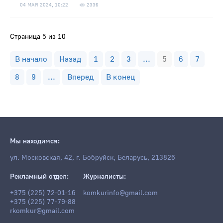
04 МАЯ 2024, 10:22
2336
Страница 5 из 10
В начало
Назад
1
2
3
...
5
6
7
8
9
...
Вперед
В конец
Мы находимся:
ул. Московская, 42, г. Бобруйск, Беларусь, 213826
Рекламный отдел:
Журналисты:
+375 (225) 72-01-16
komkurinfo@gmail.com
+375 (225) 77-79-88
rkomkur@gmail.com