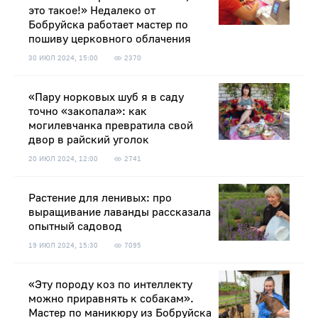
это такое!» Недалеко от
Бобруйска работает мастер по
пошиву церковного облачения
30 ИЮЛ 2024, 15:00
2370
«Пару норковых шуб я в саду
точно «закопала»: как
могилевчанка превратила свой
двор в райский уголок
20 ИЮЛ 2024, 12:00
2741
Растение для ленивых: про
выращивание лаванды рассказала
опытный садовод
19 ИЮЛ 2024, 15:30
7095
«Эту породу коз по интеллекту
можно приравнять к собакам».
Мастер по маникюру из Бобруйска