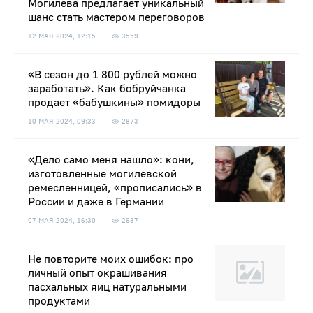
Могилева предлагает уникальный
шанс стать мастером переговоров
12 МАЯ 2024, 12:15
3559
«В сезон до 1 800 рублей можно
заработать». Как бобруйчанка
продает «бабушкины» помидоры
10 МАЯ 2024, 09:33
2873
«Дело само меня нашло»: кони,
изготовленные могилевской
ремесленницей, «прописались» в
России и даже в Германии
07 МАЯ 2024, 16:30
2637
Не повторите моих ошибок: про
личный опыт окрашивания
пасхальных яиц натуральными
продуктами