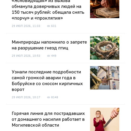
«Ясновидящая» из Быхова
обманула доверчивых людей на
150 тысяч рублей: обещала снять
«порчу» и «проклятия»
29 ИЮЛ 2026, 11:33
631
Минприроды напомнило о запрете
на разрушение гнезд птиц
29 ИЮЛ 2026, 10:53
449
Узнали последние подробности
самой громкой аварии года в
Бобруйске со сносом кирпичных
ворот
29 ИЮЛ 2026, 10:17
8148
Горячая линия для пострадавших
от домашнего насилия работает в
Могилевской области