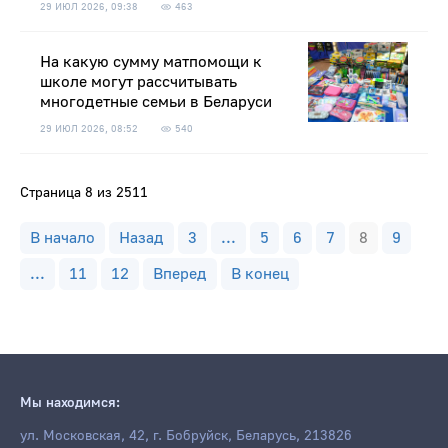
29 ИЮЛ 2026, 09:38
463
На какую сумму матпомощи к
школе могут рассчитывать
многодетные семьи в Беларуси
29 ИЮЛ 2026, 08:52
540
Страница 8 из 2511
В начало
Назад
3
...
5
6
7
8
9
...
11
12
Вперед
В конец
Мы находимся:
ул. Московская, 42, г. Бобруйск, Беларусь, 213826