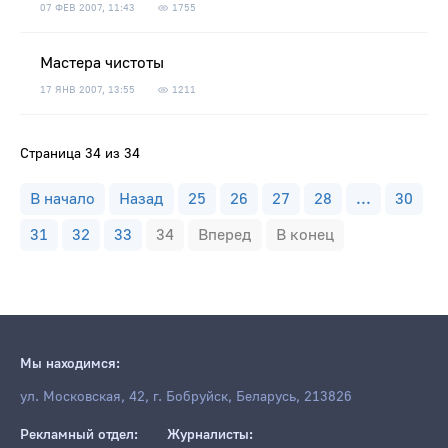
07 ФЕВ 2007, 11:43
1755
Мастера чистоты
17 ЯНВ 2007, 13:55
1211
Страница 34 из 34
В начало
Назад
25
26
27
28
...
30
31
32
33
34
Вперед
В конец
Мы находимся:
ул. Московская, 42, г. Бобруйск, Беларусь, 213826
Рекламный отдел:
Журналисты: