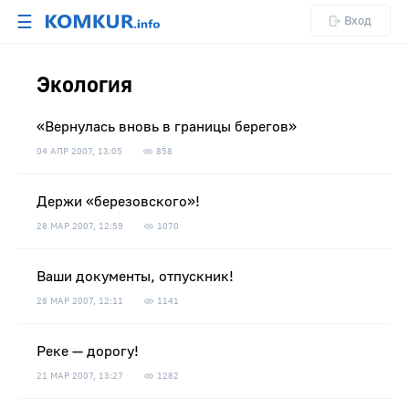
☰
Вход
Экология
«Вернулась вновь в границы берегов»
04 АПР 2007, 13:05
858
Держи «березовского»!
28 МАР 2007, 12:59
1070
Ваши документы, отпускник!
28 МАР 2007, 12:11
1141
Реке — дорогу!
21 МАР 2007, 13:27
1282