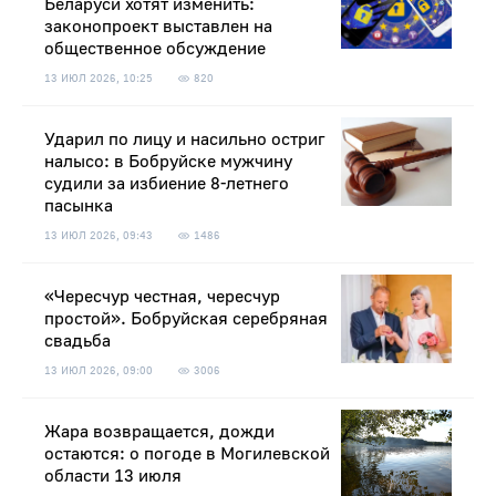
Беларуси хотят изменить:
законопроект выставлен на
общественное обсуждение
13 ИЮЛ 2026, 10:25
820
Ударил по лицу и насильно остриг
налысо: в Бобруйске мужчину
судили за избиение 8-летнего
пасынка
13 ИЮЛ 2026, 09:43
1486
«Чересчур честная, чересчур
простой». Бобруйская серебряная
свадьба
13 ИЮЛ 2026, 09:00
3006
Жара возвращается, дожди
остаются: о погоде в Могилевской
области 13 июля