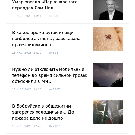
Умер звезда «Парка юрского
периода» Сэм Нил
13 ИЮЛ 2026, 14:41
869
В какое время суток клещи
наиболее активны, рассказала
врач-эпидемиолог
13 ИЮЛ 2026, 14:12
958
Нужно ли отключать мобильный
телефон во время сильной грозы:
объяснили в МЧС
13 ИЮЛ 2026, 13:30
1217
В Бобруйске в общежитии
загорелся холодильник. До
пожара дело не дошло
13 ИЮЛ 2026, 12:48
2107