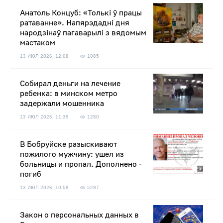
Анатоль Концуб: «Толькі ў працы
ратаванне». Напярэдадні дня
народзінаў пагаварылі з вядомым
мастаком
13 ИЮЛ 2026, 12:08
1085
Собирал деньги на лечение
ребенка: в минском метро
задержали мошенника
13 ИЮЛ 2026, 11:39
1280
В Бобруйске разыскивают
пожилого мужчину: ушел из
больницы и пропал. Дополнено -
погиб
13 ИЮЛ 2026, 10:58
5297
Закон о персональных данных в