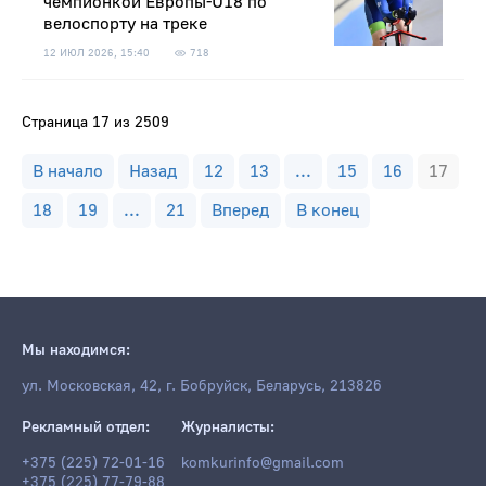
чемпионкой Европы-U18 по
велоспорту на треке
12 ИЮЛ 2026, 15:40
718
Страница 17 из 2509
В начало
Назад
12
13
...
15
16
17
18
19
...
21
Вперед
В конец
Мы находимся:
ул. Московская, 42, г. Бобруйск, Беларусь, 213826
Рекламный отдел:
Журналисты:
+375 (225) 72-01-16
komkurinfo@gmail.com
+375 (225) 77-79-88