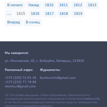
В начало
Назад
1810
1811
1812
1813
...
1815
1816
1817
1818
1819
Вперед
В конец
Мы находимся:
ул. Московская, 42, г. Бобруйск, Беларусь, 213826
Рекламный отдел:
Журналисты:
+375 (225) 72-01-16
komkurinfo@gmail.com
+375 (225) 77-79-88
rkomkur@gmail.com
18+ Все права защищены. Любое копирование, перепечатка или
последующее распространение информации и материалов
komkur.info
,
в том числе с использованием компьютерных средств, запрещено без
письменного разрешения редакции.