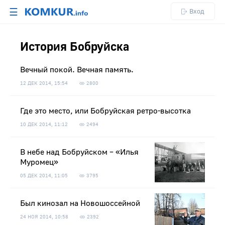
☰
Вход
История Бобруйска
Вечный покой. Вечная память.
12 ДЕК 2014, 15:54
2800
Где это место, или Бобруйская ретро-высотка
10 ДЕК 2014, 11:12
2494
В небе над Бобруйском – «Илья
Муромец»
05 ДЕК 2014, 11:05
3795
Был кинозал на Новошоссейной
24 НОЯ 2014, 10:58
2392